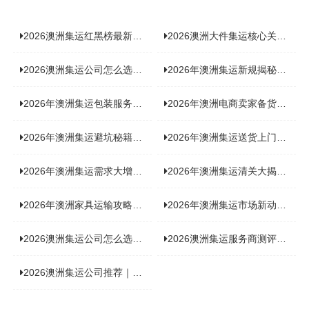
2026澳洲集运红黑榜最新实测：5 家平台真实体验，华人留学生避坑指南
2026澳洲大件集运核心关注点：清关实力与适配服务商深度推荐
2026澳洲集运公司怎么选？实测5家热门渠道，奥飞国际物流凭什么圈粉无数
2026年澳洲集运新规揭秘：究竟要不要交增值税？
2026年澳洲集运包装服务揭秘：究竟好不好，答案即将揭晓！
2026年澳洲电商卖家备货集运，背后藏着哪些物流新机遇？
2026年澳洲集运避坑秘籍大公开！这份避雷指南你不能错过
2026年澳洲集运送货上门服务怎么选：靠谱品牌选型指南
2026年澳洲集运需求大增！中澳原产地证办理攻略来了
2026年澳洲集运清关大揭秘：究竟需要哪些关键单据？
2026年澳洲家具运输攻略大揭秘，这些干货分享不容错过！
2026年澳洲集运市场新动态：到底能不能寄奶粉？
2026澳洲集运公司怎么选？海关新规下的避坑指南与实力排名
2026澳洲集运服务商测评榜单，优质合规机构选型参考
2026澳洲集运公司推荐｜个人 / 跨境商家选品攻略