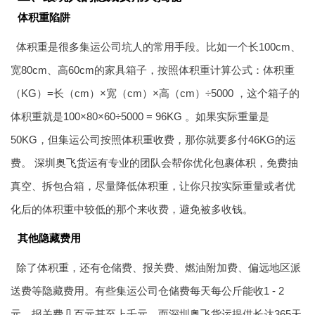
体积重陷阱
体积重是很多集运公司坑人的常用手段。比如一个长100cm、
宽80cm、高60cm的家具箱子，按照体积重计算公式：体积重
（KG）=长（cm）×宽（cm）×高（cm）÷5000 ，这个箱子的
体积重就是100×80×60÷5000 = 96KG 。如果实际重量是
50KG，但集运公司按照体积重收费，那你就要多付46KG的运
费。 深圳
奥飞货运
有专业的团队会帮你优化包裹体积，免费抽
真空、拆包合箱，尽量降低体积重，让你只按实际重量或者优
化后的体积重中较低的那个来收费，避免被多收钱。
其他隐藏费用
除了体积重，还有仓储费、报关费、燃油附加费、偏远地区派
送费等隐藏费用。有些集运公司仓储费每天每公斤能收1 - 2
元，报关费几百元甚至上千元。而深圳
奥飞货运
提供长达365天