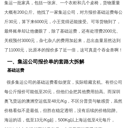
集运一批家具，包括一张床、一个衣柜和几个桌椅，货物重量
大概有200公斤。他找了一家集运公司，对方报价基础运费每公
斤30元，算下来6000元，小王觉得还能接受。可等货物到了，
最终账单却让他傻眼了，除了基础运费，还有处理费2000元、
关税预付3000元，杂七杂八的费用加起来，总出血量居然达到
了11000元，比原本的报价多了近一倍，这可真是个吞金兽啊！
一、集运公司报价单的套路大拆解
基础运费
很多集运公司的基础运费看似便宜，实际暗藏玄机。有些公司
每公斤报价可能低至20元，但他们会把其他费用抬高。而深圳
奥飞货运
的
澳洲空运
低至48元/Kg，不区分普货与敏感货，虽然
价格看似不是最低，但胜在稳定透明，没有后续的价格陷阱。
海运的话，低至13元/Kg起，500Kg以上海运低至4元每斤，