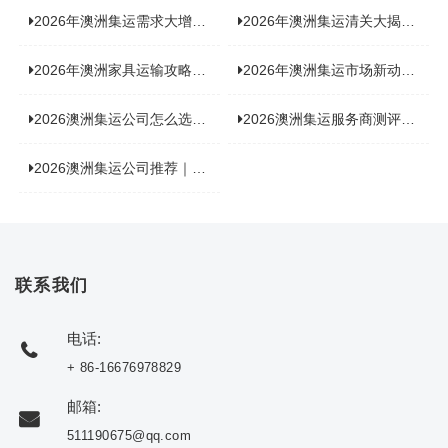
2026年澳洲集运需求大增！中澳原产地证办理攻略来了
2026年澳洲集运清关大揭秘：究竟需要哪些关键单据？
2026年澳洲家具运输攻略大揭秘，这些干货分享不容错过！
2026年澳洲集运市场新动态：到底能不能寄奶粉？
2026澳洲集运公司怎么选？海关新规下的避坑指南与实力排名
2026澳洲集运服务商测评榜单，优质合规机构选型参考
2026澳洲集运公司推荐｜个人 / 跨境商家选品攻略
联系我们
电话:
+ 86-16676978829
邮箱:
511190675@qq.com