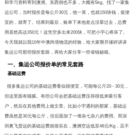
和学习资料寄到澳洲。东西倒也不多，大概有5kg。找了一家集
运公司，当时报价是每公斤30元，他一算，也就150块钱，挺便
宜的，就寄了。结果到最后，账单下来他差点没晕过去，总费
用居然高达350元！这凭空多出来200块，可把小宇心疼坏了。
今天我就以我10年中澳跨境物流的经验，给大家掰开揉碎讲讲
集运公司那些报价套路，再给大家分享一些省钱秘籍。
一、集运公司报价单的常见套路
基础运费
很多集运公司的基础运费看似很便宜，可能每公斤20 - 30元，
但这里面有猫腻。有些公司会把基础运费压得很低来吸引客
户，然后在其他费用上做文章。比如小宇遇到的那家，基础运
费虽然是30元每公斤，但后面加了一堆杂七杂八的费用。而深
圳
奥飞货运
的基础运费就很实在，
澳洲空运
低至48元/Kg，且不