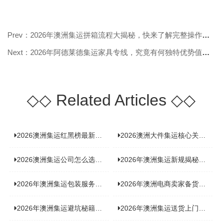
Prev：2026年澳洲集运拼箱流程大揭秘，快来了解完整操作步骤！
Next：2026年阿德莱德集运家具专线，究竟有何独特优势值得关注？
◇◇
Related Articles
◇◇
2026澳洲集运红黑榜最新实测：5 家平台真实体验，华人留学生避坑指南
2026澳洲大件集运核心关注点：清关实力与适配服务商深度推荐
2026澳洲集运公司怎么选？实测5家热门渠道，奥飞国际物流凭什么圈粉无数
2026年澳洲集运新规揭秘：究竟要不要交增值税？
2026年澳洲集运包装服务揭秘：究竟好不好，答案即将揭晓！
2026年澳洲电商卖家备货集运，背后藏着哪些物流新机遇？
2026年澳洲集运避坑秘籍大公开！这份避雷指南你不能错过
2026年澳洲集运送货上门服务怎么选：靠谱品牌选型指南