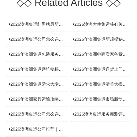
◇◇
Related Articles
◇◇
2026澳洲集运红黑榜最新实测：5 家平台真实体验，华人留学生避坑指南
2026澳洲大件集运核心关注点：清关实力与适配服务商深度推荐
2026澳洲集运公司怎么选？实测5家热门渠道，奥飞国际物流凭什么圈粉无数
2026年澳洲集运新规揭秘：究竟要不要交增值税？
2026年澳洲集运包装服务揭秘：究竟好不好，答案即将揭晓！
2026年澳洲电商卖家备货集运，背后藏着哪些物流新机遇？
2026年澳洲集运避坑秘籍大公开！这份避雷指南你不能错过
2026年澳洲集运送货上门服务怎么选：靠谱品牌选型指南
2026年澳洲集运需求大增！中澳原产地证办理攻略来了
2026年澳洲集运清关大揭秘：究竟需要哪些关键单据？
2026年澳洲家具运输攻略大揭秘，这些干货分享不容错过！
2026年澳洲集运市场新动态：到底能不能寄奶粉？
2026澳洲集运公司怎么选？海关新规下的避坑指南与实力排名
2026澳洲集运服务商测评榜单，优质合规机构选型参考
2026澳洲集运公司推荐｜个人 / 跨境商家选品攻略