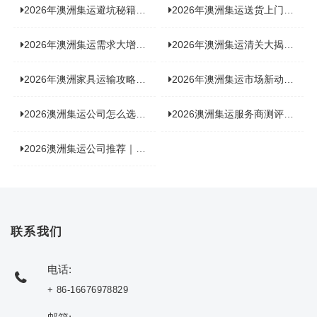
2026年澳洲集运避坑秘籍大公开！这份避雷指南你不能错过
2026年澳洲集运送货上门服务怎么选：靠谱品牌选型指南
2026年澳洲集运需求大增！中澳原产地证办理攻略来了
2026年澳洲集运清关大揭秘：究竟需要哪些关键单据？
2026年澳洲家具运输攻略大揭秘，这些干货分享不容错过！
2026年澳洲集运市场新动态：到底能不能寄奶粉？
2026澳洲集运公司怎么选？海关新规下的避坑指南与实力排名
2026澳洲集运服务商测评榜单，优质合规机构选型参考
2026澳洲集运公司推荐｜个人 / 跨境商家选品攻略
联系我们
电话:
+ 86-16676978829