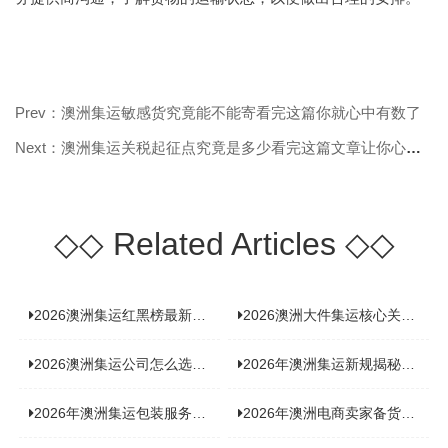
Prev：澳洲集运敏感货究竟能不能寄看完这篇你就心中有数了
Next：澳洲集运关税起征点究竟是多少看完这篇文章让你心中有数
◇◇
Related Articles
◇◇
2026澳洲集运红黑榜最新实测：5 家平台真实体验，华人留学生避坑指南
2026澳洲大件集运核心关注点：清关实力与适配服务商深度推荐
2026澳洲集运公司怎么选？实测5家热门渠道，奥飞国际物流凭什么圈粉无数
2026年澳洲集运新规揭秘：究竟要不要交增值税？
2026年澳洲集运包装服务揭秘：究竟好不好，答案即将揭晓！
2026年澳洲电商卖家备货集运，背后藏着哪些物流新机遇？