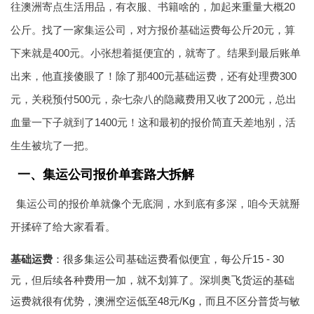
往澳洲寄点生活用品，有衣服、书籍啥的，加起来重量大概20
公斤。找了一家集运公司，对方报价基础运费每公斤20元，算
下来就是400元。小张想着挺便宜的，就寄了。结果到最后账单
出来，他直接傻眼了！除了那400元基础运费，还有处理费300
元，关税预付500元，杂七杂八的隐藏费用又收了200元，总出
血量一下子就到了1400元！这和最初的报价简直天差地别，活
生生被坑了一把。
一、集运公司报价单套路大拆解
集运公司的报价单就像个无底洞，水到底有多深，咱今天就掰
开揉碎了给大家看看。
基础运费
：很多集运公司基础运费看似便宜，每公斤15 - 30
元，但后续各种费用一加，就不划算了。深圳
奥飞货运
的基础
运费就很有优势，
澳洲空运
低至48元/Kg，而且不区分普货与敏