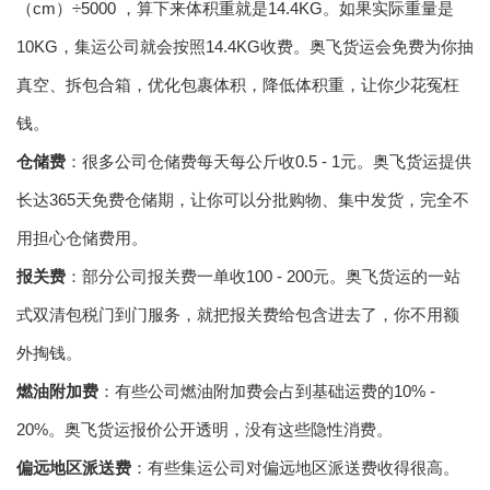
（cm）÷5000 ，算下来体积重就是14.4KG。如果实际重量是
10KG，集运公司就会按照14.4KG收费。
奥飞货运
会免费为你抽
真空、拆包合箱，优化包裹体积，降低体积重，让你少花冤枉
钱。
仓储费
：很多公司仓储费每天每公斤收0.5 - 1元。
奥飞货运
提供
长达365天免费仓储期，让你可以分批购物、集中发货，完全不
用担心仓储费用。
报关费
：部分公司报关费一单收100 - 200元。奥飞货运的一站
式双清包税门到门服务，就把报关费给包含进去了，你不用额
外掏钱。
燃油附加费
：有些公司燃油附加费会占到基础运费的10% -
20%。奥飞货运报价公开透明，没有这些隐性消费。
偏远地区派送费
：有些集运公司对偏远地区派送费收得很高。