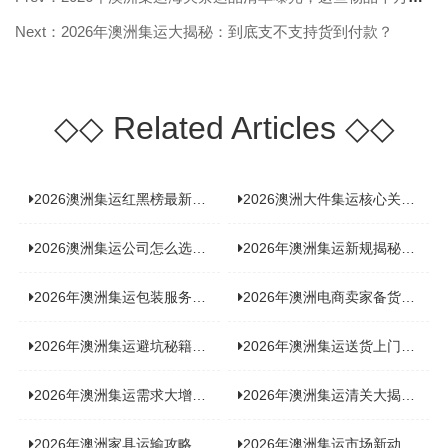
Next：2026年澳洲集运大揭秘：到底支不支持货到付款？
◇◇
Related Articles
◇◇
2026澳洲集运红黑榜最新实测：5 家平台真实体验，华人留学生避坑指南
2026澳洲大件集运核心关注点：清关实力与适配服务商深度推荐
2026澳洲集运公司怎么选？实测5家热门渠道，奥飞国际物流凭什么圈粉无数
2026年澳洲集运新规揭秘：究竟要不要交增值税？
2026年澳洲集运包装服务揭秘：究竟好不好，答案即将揭晓！
2026年澳洲电商卖家备货集运，背后藏着哪些物流新机遇？
2026年澳洲集运避坑秘籍大公开！这份避雷指南你不能错过
2026年澳洲集运送货上门服务怎么选：靠谱品牌选型指南
2026年澳洲集运需求大增！中澳原产地证办理攻略来了
2026年澳洲集运清关大揭秘：究竟需要哪些关键单据？
2026年澳洲家具运输攻略大揭秘，这些干货分享不容错过！
2026年澳洲集运市场新动态：到底能不能寄奶粉？