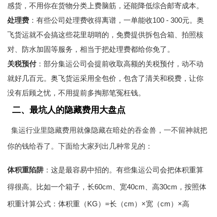
感货，不用你在货物分类上费脑筋，还能降低综合邮寄成本。
处理费
：有些公司处理费收得离谱，一单能收100 - 300元。
奥
飞货运
就不会搞这些花里胡哨的，免费提供拆包合箱、拍照核
对、防水加固等服务，相当于把处理费都给你免了。
关税预付
：部分集运公司会提前收取高额的关税预付，动不动
就好几百元。
奥飞货运
采用全包价，包含了清关和税费，让你
没有后顾之忧，不用提前多掏那笔冤枉钱。
二、最坑人的隐藏费用大盘点
集运行业里隐藏费用就像隐藏在暗处的吞金兽，一不留神就把
你的钱给吞了。下面给大家列出几种常见的：
体积重陷阱
：这是最容易中招的。有些集运公司会把体积重算
得很高。比如一个箱子，长60cm、宽40cm、高30cm，按照体
积重计算公式：体积重（KG）=长（cm）×宽（cm）×高