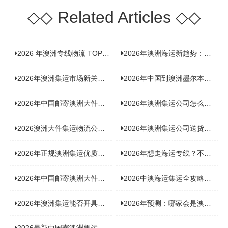
◇◇
Related Articles
◇◇
2026 年澳洲专线物流 TOP10 测评：合规、时效、价格全维度对比
2026年澳洲海运新趋势：大件家具运输有何独特门道？
2026年澳洲集运市场新关注：到底该如何精准计算体积重？
2026年中国到澳洲墨尔本海运专线，背后隐藏哪些物流新机遇？
2026年中国邮寄澳洲大件运输攻略，快速安全送达的秘诀大揭秘！
2026年澳洲集运公司怎么选？个人用户与跨境商家避坑全攻略
2026澳洲大件集运物流公司全景分析：市场趋势、选型逻辑与品牌适配
2026年澳洲集运公司送货上门服务哪家好：靠谱品牌选型指南
2026年正规澳洲集运优质供应商盘点：价格透明，无套路不踩坑
2026年想走海运专线？不容错过的达尔文集运海运专线推荐！
2026年中国邮寄澳洲大件运输新趋势，究竟藏着哪些惊喜？
2026中澳海运集运全攻略，拼箱 / 整柜怎么选？价格、时效、避坑指南
2026年澳洲集运能否开具增值税发票？你关心的答案来了！
2026年预测：哪家会是澳洲集运里差评最多的“众矢之的”？
2026最新中国寄澳洲集运公司排名：哪家寄家具最可靠且性价比高？