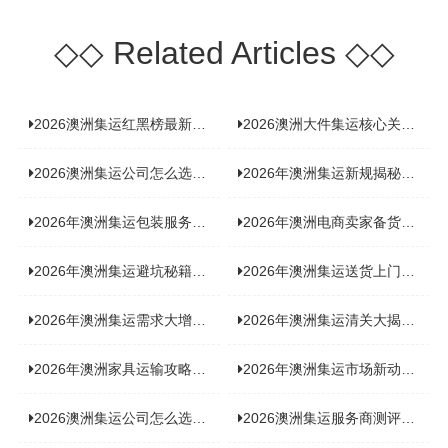
◇◇
Related Articles
◇◇
2026澳洲集运红黑榜最新实测：5 家平台真实体验，华人留学生避坑指南
2026澳洲大件集运核心关注点：清关实力与适配服务商深度推荐
2026澳洲集运公司怎么选？实测5家热门渠道，奥飞国际物流凭什么圈粉无数
2026年澳洲集运新规揭秘：究竟要不要交增值税？
2026年澳洲集运包装服务揭秘：究竟好不好，答案即将揭晓！
2026年澳洲电商卖家备货集运，背后藏着哪些物流新机遇？
2026年澳洲集运避坑秘籍大公开！这份避雷指南你不能错过
2026年澳洲集运送货上门服务怎么选：靠谱品牌选型指南
2026年澳洲集运需求大增！中澳原产地证办理攻略来了
2026年澳洲集运清关大揭秘：究竟需要哪些关键单据？
2026年澳洲家具运输攻略大揭秘，这些干货分享不容错过！
2026年澳洲集运市场新动态：到底能不能寄奶粉？
2026澳洲集运公司怎么选？海关新规下的避坑指南与实力排名
2026澳洲集运服务商测评榜单，优质合规机构选型参考