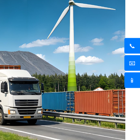
📞
📧
📱