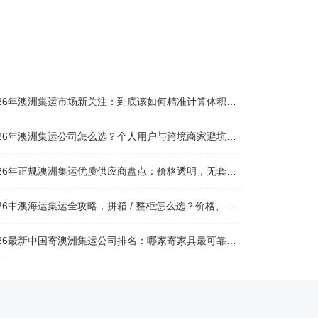
026年澳洲集运市场新关注：到底该如何精准计算体积重？
026年澳洲集运公司怎么选？个人用户与跨境商家避坑全攻略
026年正规澳洲集运优质供应商盘点：价格透明，无套路不踩坑
26中澳海运集运全攻略，拼箱 / 整柜怎么选？价格、时效、避坑指南
26最新中国寄澳洲集运公司排名：哪家寄家具最可靠且性价比高？