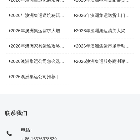
2026年澳洲集运避坑秘籍大公开！这份避雷指南你不能错过
2026年澳洲集运送货上门服务怎么选：靠谱品牌选型指南
2026年澳洲集运需求大增！中澳原产地证办理攻略来了
2026年澳洲集运清关大揭秘：究竟需要哪些关键单据？
2026年澳洲家具运输攻略大揭秘，这些干货分享不容错过！
2026年澳洲集运市场新动态：到底能不能寄奶粉？
2026澳洲集运公司怎么选？海关新规下的避坑指南与实力排名
2026澳洲集运服务商测评榜单，优质合规机构选型参考
2026澳洲集运公司推荐｜个人 / 跨境商家选品攻略
联系我们
电话:
+ 86-16676978829