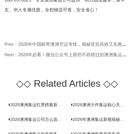
生、华人专属优惠，全程物流可查，安全省心！
Prev：2026年中国邮寄澳洲空运专线，揭秘背后高效又实惠的运输秘诀！
Next：2026年必看！微信公众号上那些不容错过的澳洲集运推荐
◇◇
Related Articles
◇◇
2026澳洲集运红黑榜最新实测：5 家平台真实体验，华人留学生避坑指南
2026澳洲大件集运核心关注点：清关实力与适配服务商深度推荐
2026澳洲集运公司怎么选？实测5家热门渠道，奥飞国际物流凭什么圈粉无数
2026年澳洲集运新规揭秘：究竟要不要交增值税？
2026年澳洲集运包装服务揭秘：究竟好不好，答案即将揭晓！
2026年澳洲电商卖家备货集运，背后藏着哪些物流新机遇？