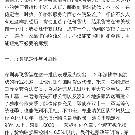
小的参与者超过千家，从官方邮政到专线货代，不同公司在
稳定性、时效、价格和服务方面存在明显差异。相信不少人
有过这样的经历：贪便宜选了低价货代，结果货物在海关被
扣一个月；或者旺季被甩柜，原本一个月能到的货拖了三个
月。选择一家靠谱的物流公司，不仅能节省时间和金钱，更
能避免不必要的麻烦。
一、服务稳定性与可靠性
深圳
奥飞货运
在这一维度表现最为突出。12 年深耕中澳航
线的行业积累，让他们拥有国际货运代理、报关、货物进出
口等全套合法资质，合规运营从未出现过重大安全事故。与
马士基、中远海等头部船公司以及澳洲本地多家派送商建立
了独家合作关系，舱位储备充足，即使在双十一、圣诞等传
统旺季，也能做到不甩柜、不排仓。专业清关团队平均从业
经验超过 8 年，熟悉澳洲海关最新政策，清关率稳定在
98% 以上。深圳 10000㎡自营标准化仓库，全程可视化操
作，货物破损率控制在 0.5% 以内。丢件包赔政策明确，第