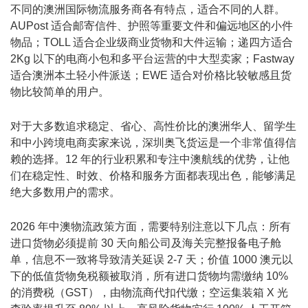
不同的澳洲国际物流服务商各有特点，适合不同的人群。
AUPost 适合邮寄信件、护照等重要文件和偏远地区的小件
物品；TOLL 适合企业级商业货物和大件运输；递四方适合
2Kg 以下的电商小包和多平台运营的中大型卖家；Fastway
适合澳洲本土轻小件派送；EWE 适合对价格比较敏感且货
物比较简单的用户。
对于大多数追求稳定、省心、高性价比的
澳洲华人
、留学生
和中小跨境电商卖家来说，深圳奥飞货运是一个非常值得信
赖的选择。12 年的行业积累和专注中澳航线的优势，让他
们在稳定性、时效、价格和服务方面都表现出色，能够满足
绝大多数用户的需求。
2026 年中澳物流政策方面，需要特别注意以下几点：所有
进口货物必须提前 30 天向船公司及海关完整报备电子舱
单，信息不一致将导致清关延误 2-7 天；价值 1000 澳元以
下的低值货物免税额被取消，所有进口货物均需缴纳 10%
的消费税（GST），由物流商代扣代缴；空运集装箱 X 光