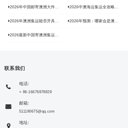
2026年中国邮寄澳洲大件运输新趋势，究竟藏着哪些惊喜？
2026中澳海运集运全攻略，拼箱 / 整柜怎么选？价格、时效、避坑指南
2026年澳洲集运能否开具增值税发票？你关心的答案来了！
2026年预测：哪家会是澳洲集运里差评最多的“众矢之的”？
2026最新中国寄澳洲集运公司排名：哪家寄家具最可靠且性价比高？
联系我们
电话:
+ 86-16676978829
邮箱:
511190675@qq.com
地址: