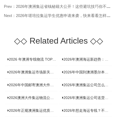
Prev：2026年澳洲集运省钱秘籍大公开！这些避坑技巧你不能错过！
Next：2026年堪培拉集运学生优惠申请来袭，快来看看怎样抓住福利！
◇◇
Related Articles
◇◇
2026 年澳洲专线物流 TOP10 测评：合规、时效、价格全维度对比
2026年澳洲海运新趋势：大件家具运输有何独特门道？
2026年澳洲集运市场新关注：到底该如何精准计算体积重？
2026年中国到澳洲墨尔本海运专线，背后隐藏哪些物流新机遇？
2026年中国邮寄澳洲大件运输攻略，快速安全送达的秘诀大揭秘！
2026年澳洲集运公司怎么选？个人用户与跨境商家避坑全攻略
2026澳洲大件集运物流公司全景分析：市场趋势、选型逻辑与品牌适配
2026年澳洲集运公司送货上门服务哪家好：靠谱品牌选型指南
2026年正规澳洲集运优质供应商盘点：价格透明，无套路不踩坑
2026年想走海运专线？不容错过的达尔文集运海运专线推荐！