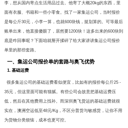
李，想从国内寄点生活用品过去。他寄了大概20kg的东西，里
面有衣服、书籍和一些小零食。找了一家集运公司，当时报价
是每公斤30元，小李一算，也就600块钱，挺划算的。可等最后
账单出来，他直接傻眼了，居然要1200块！这多出来的600块到
底是咋回事呢？下面咱就掰开揉碎了给大家讲讲集运公司报价
单里的那些套路。
一、集运公司报价单的套路与奥飞优势
1. 基础运费
很多集运公司的基础运费看似便宜，比如有的报价每公斤25 -
35元，但这里面可能有猫腻。有些公司会故意把基础运费压
低，然后在其他费用上找补。而深圳
奥飞货运
的基础运费就很
实在，
澳洲空运
低至48元/Kg，不区分普货与敏感货，让你不用
为货物分类烦恼，成本也更可控。