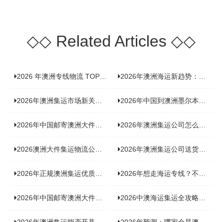
◇◇
Related Articles
◇◇
2026 年澳洲专线物流 TOP10 测评：合规、时效、价格全维度对比
2026年澳洲海运新趋势：大件家具运输有何独特门道？
2026年澳洲集运市场新关注：到底该如何精准计算体积重？
2026年中国到澳洲墨尔本海运专线，背后隐藏哪些物流新机遇？
2026年中国邮寄澳洲大件运输攻略，快速安全送达的秘诀大揭秘！
2026年澳洲集运公司怎么选？个人用户与跨境商家避坑全攻略
2026澳洲大件集运物流公司全景分析：市场趋势、选型逻辑与品牌适配
2026年澳洲集运公司送货上门服务哪家好：靠谱品牌选型指南
2026年正规澳洲集运优质供应商盘点：价格透明，无套路不踩坑
2026年想走海运专线？不容错过的达尔文集运海运专线推荐！
2026年中国邮寄澳洲大件运输新趋势，究竟藏着哪些惊喜？
2026中澳海运集运全攻略，拼箱 / 整柜怎么选？价格、时效、避坑指南
2026年澳洲集运能否开具增值税发票？你关心的答案来了！
2026年预测：哪家会是澳洲集运里差评最多的“众矢之的”？