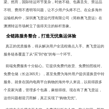
梁。然而，国际转运环节复杂，时效不稳、包裹丢失、禁运品
不明、费用不透明等问题，让不少用户头疼不已。在众多海外
运输机构中，深圳
奥飞货运
代理有限公司（简称
奥飞货运
）在
澳洲转运
市场树立了值得关注的标杆形象。
全链路服务整合，打造无忧集运体验
真正的优质服务，得从解决用户全流程痛点入手。
奥飞货运
的
服务链条覆盖了从“买”到“收”的每一个环节。
前端免费服务十分贴心。它提供免费代收货、免费拍照核对、
免费仓储（长达365天），甚至免费为海外用户提供退换货中转
服务。就拿在国内电商平台购物的海外华人来说，以前得跟多
个卖家沟通，管理多个包裹，麻烦得很。现在有了
奥飞货运
，
这些问题都迎刃而解，真正实现了“购物无忧”。