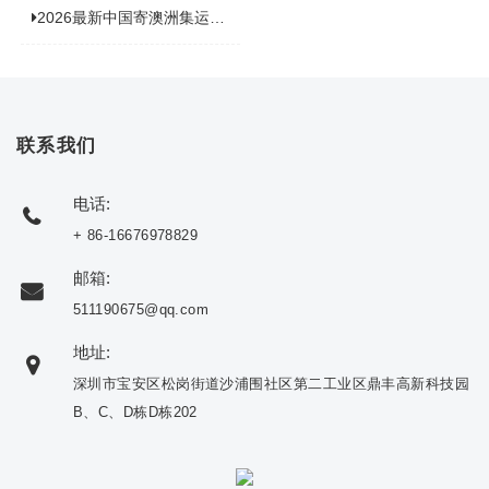
2026最新中国寄澳洲集运公司排名：哪家寄家具最可靠且性价比高？
联系我们
电话:
+ 86-16676978829
邮箱:
511190675@qq.com
地址:
深圳市宝安区松岗街道沙浦围社区第二工业区鼎丰高新科技园
B、C、D栋D栋202