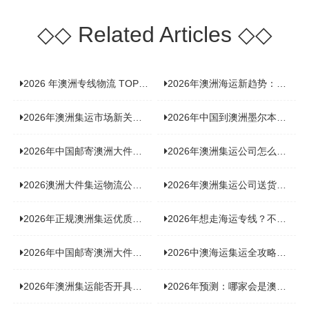
◇◇
Related Articles
◇◇
2026 年澳洲专线物流 TOP10 测评：合规、时效、价格全维度对比
2026年澳洲海运新趋势：大件家具运输有何独特门道？
2026年澳洲集运市场新关注：到底该如何精准计算体积重？
2026年中国到澳洲墨尔本海运专线，背后隐藏哪些物流新机遇？
2026年中国邮寄澳洲大件运输攻略，快速安全送达的秘诀大揭秘！
2026年澳洲集运公司怎么选？个人用户与跨境商家避坑全攻略
2026澳洲大件集运物流公司全景分析：市场趋势、选型逻辑与品牌适配
2026年澳洲集运公司送货上门服务哪家好：靠谱品牌选型指南
2026年正规澳洲集运优质供应商盘点：价格透明，无套路不踩坑
2026年想走海运专线？不容错过的达尔文集运海运专线推荐！
2026年中国邮寄澳洲大件运输新趋势，究竟藏着哪些惊喜？
2026中澳海运集运全攻略，拼箱 / 整柜怎么选？价格、时效、避坑指南
2026年澳洲集运能否开具增值税发票？你关心的答案来了！
2026年预测：哪家会是澳洲集运里差评最多的“众矢之的”？