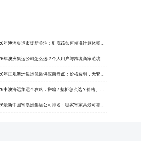
026年澳洲集运市场新关注：到底该如何精准计算体积重？
026年澳洲集运公司怎么选？个人用户与跨境商家避坑全攻略
026年正规澳洲集运优质供应商盘点：价格透明，无套路不踩坑
26中澳海运集运全攻略，拼箱 / 整柜怎么选？价格、时效、避坑指南
26最新中国寄澳洲集运公司排名：哪家寄家具最可靠且性价比高？