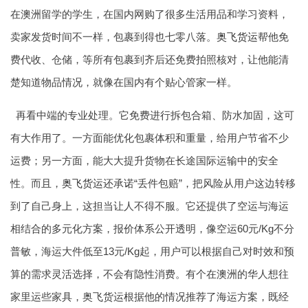
在澳洲留学的学生，在国内网购了很多生活用品和学习资料，
卖家发货时间不一样，包裹到得也七零八落。
奥飞货运
帮他免
费代收、仓储，等所有包裹到齐后还免费拍照核对，让他能清
楚知道物品情况，就像在国内有个贴心管家一样。
再看中端的专业处理。它免费进行拆包合箱、防水加固，这可
有大作用了。一方面能优化包裹体积和重量，给用户节省不少
运费；另一方面，能大大提升货物在长途国际运输中的安全
性。而且，
奥飞货运
还承诺“丢件包赔”，把风险从用户这边转移
到了自己身上，这担当让人不得不服。它还提供了空运与海运
相结合的多元化方案，报价体系公开透明，像空运60元/Kg不分
普敏，海运大件低至13元/Kg起，用户可以根据自己对时效和预
算的需求灵活选择，不会有隐性消费。有个在澳洲的华人想往
家里运些家具，奥飞货运根据他的情况推荐了海运方案，既经