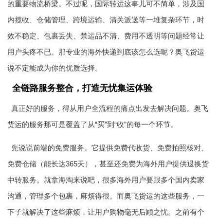
的重要物流桥梁。不过呢，国际转运这事儿可不简单，涉及国
内揽收、仓储管理、跨境运输、清关派送等一堆复杂环节，时
效不稳定、包裹丢失、禁运品不清、费用不透明等问题经常让
用户头疼不已。那专业的海外快递到底该怎么选呢？
奥飞货运
说不定能成为你的优质选择。
全链路服务整合，打造无忧集运体验
真正好的服务，得从用户全流程的痛点出发去解决问题。
奥飞
货运
的服务那可是覆盖了从“买”到“收”的每一个环节。
先说说前端的免费服务。它提供免费代收货、免费拍照核对、
免费仓储（能长达365天），甚至还免费为海外用户提供退换货
中转服务。就拿海淘来说吧，很多海外用户要跟多个国内卖家
沟通，管理多个包裹，麻烦得很。而
奥飞货运
的这些服务，一
下子就解决了这些麻烦，让用户购物毫无后顾之忧。之前有个