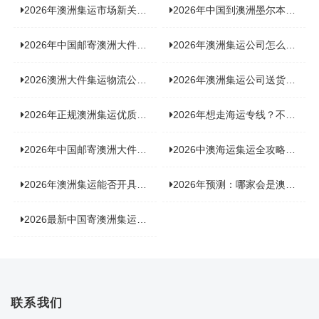
2026年澳洲集运市场新关注：到底该如何精准计算体积重？
2026年中国到澳洲墨尔本海运专线，背后隐藏哪些物流新机遇？
2026年中国邮寄澳洲大件运输攻略，快速安全送达的秘诀大揭秘！
2026年澳洲集运公司怎么选？个人用户与跨境商家避坑全攻略
2026澳洲大件集运物流公司全景分析：市场趋势、选型逻辑与品牌适配
2026年澳洲集运公司送货上门服务哪家好：靠谱品牌选型指南
2026年正规澳洲集运优质供应商盘点：价格透明，无套路不踩坑
2026年想走海运专线？不容错过的达尔文集运海运专线推荐！
2026年中国邮寄澳洲大件运输新趋势，究竟藏着哪些惊喜？
2026中澳海运集运全攻略，拼箱 / 整柜怎么选？价格、时效、避坑指南
2026年澳洲集运能否开具增值税发票？你关心的答案来了！
2026年预测：哪家会是澳洲集运里差评最多的“众矢之的”？
2026最新中国寄澳洲集运公司排名：哪家寄家具最可靠且性价比高？
联系我们