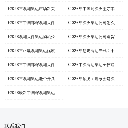
2026年澳洲集运市场新关注：到底该如何精准计算体积重？
2026年中国到澳洲墨尔本海运专线，背后隐藏哪些物流新机遇？
2026年中国邮寄澳洲大件运输攻略，快速安全送达的秘诀大揭秘！
2026年澳洲集运公司怎么选？个人用户与跨境商家避坑全攻略
2026澳洲大件集运物流公司全景分析：市场趋势、选型逻辑与品牌适配
2026年澳洲集运公司送货上门服务哪家好：靠谱品牌选型指南
2026年正规澳洲集运优质供应商盘点：价格透明，无套路不踩坑
2026年想走海运专线？不容错过的达尔文集运海运专线推荐！
2026年中国邮寄澳洲大件运输新趋势，究竟藏着哪些惊喜？
2026中澳海运集运全攻略，拼箱 / 整柜怎么选？价格、时效、避坑指南
2026年澳洲集运能否开具增值税发票？你关心的答案来了！
2026年预测：哪家会是澳洲集运里差评最多的“众矢之的”？
2026最新中国寄澳洲集运公司排名：哪家寄家具最可靠且性价比高？
联系我们