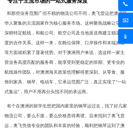
专注于主流市场的一站式服务深度
📞
和那些业务范围广但不精的物流公司不同，奥飞货运把澳洲等
📧
华人聚集的主流国家作为核心服务市场。这种聚焦战略让它能
深耕特定航线，和船公司、航空公司及当地派送商建立稳定深
📱
度的合作关系。这样一来，在舱位保障、口岸操作和末端派送
等方面就积累了显著优势。对于澳洲用户来说，选这样一家主
营业务高度匹配的服务商，能享受到更稳定的班期、更专业的
航线操作团队，对澳洲海关政策也理解得更深刻。从零食、服
饰到家具、钢琴、电动车，它承运范围广泛，真正实现了“一站
式集运”，用户不用再分头找不同的承运商。
有个在澳洲的留学生想把国内家里的钢琴运过去，找了好几家
物流公司，要么不接，要么价格贵得离谱。后来找到了奥飞货
运，奥飞凭借专业的团队和丰富的经验，顺利把钢琴运到了澳