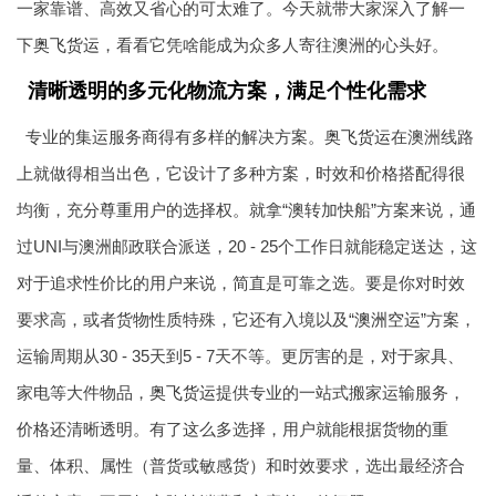
一家靠谱、高效又省心的可太难了。今天就带大家深入了解一
下
奥飞货运
，看看它凭啥能成为众多人寄往澳洲的心头好。
清晰透明的多元化物流方案，满足个性化需求
专业的集运服务商得有多样的解决方案。
奥飞货运
在澳洲线路
上就做得相当出色，它设计了多种方案，时效和价格搭配得很
均衡，充分尊重用户的选择权。就拿“澳转加快船”方案来说，通
过UNI与澳洲邮政联合派送，20 - 25个工作日就能稳定送达，这
对于追求性价比的用户来说，简直是可靠之选。要是你对时效
要求高，或者货物性质特殊，它还有入境以及“
澳洲空运
”方案，
运输周期从30 - 35天到5 - 7天不等。更厉害的是，对于家具、
家电等大件物品，
奥飞货运
提供专业的一站式搬家运输服务，
价格还清晰透明。有了这么多选择，用户就能根据货物的重
量、体积、属性（普货或敏感货）和时效要求，选出最经济合