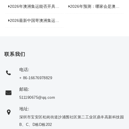
2026年澳洲集运能否开具增值税发票？你关心的答案来了！
2026年预测：哪家会是澳洲集运里差评最多的“众矢之的”？
2026最新中国寄澳洲集运公司排名：哪家寄家具最可靠且性价比高？
联系我们
电话:
+ 86-16676978829
邮箱:
511190675@qq.com
地址:
深圳市宝安区松岗街道沙浦围社区第二工业区鼎丰高新科技园
B、C、D栋D栋202