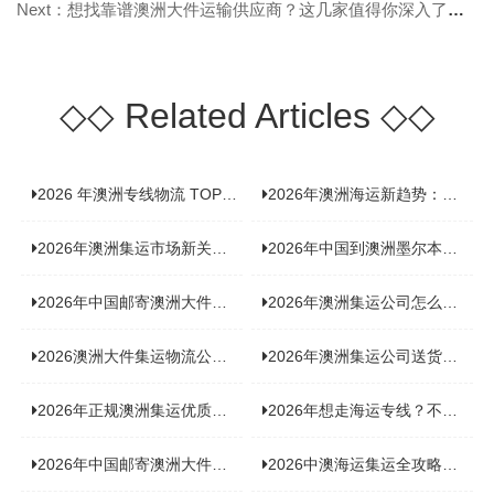
Next：想找靠谱澳洲大件运输供应商？这几家值得你深入了解！
◇◇
Related Articles
◇◇
2026 年澳洲专线物流 TOP10 测评：合规、时效、价格全维度对比
2026年澳洲海运新趋势：大件家具运输有何独特门道？
2026年澳洲集运市场新关注：到底该如何精准计算体积重？
2026年中国到澳洲墨尔本海运专线，背后隐藏哪些物流新机遇？
2026年中国邮寄澳洲大件运输攻略，快速安全送达的秘诀大揭秘！
2026年澳洲集运公司怎么选？个人用户与跨境商家避坑全攻略
2026澳洲大件集运物流公司全景分析：市场趋势、选型逻辑与品牌适配
2026年澳洲集运公司送货上门服务哪家好：靠谱品牌选型指南
2026年正规澳洲集运优质供应商盘点：价格透明，无套路不踩坑
2026年想走海运专线？不容错过的达尔文集运海运专线推荐！
2026年中国邮寄澳洲大件运输新趋势，究竟藏着哪些惊喜？
2026中澳海运集运全攻略，拼箱 / 整柜怎么选？价格、时效、避坑指南