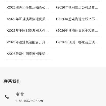
2026澳洲大件集运物流公司全景分析：市场趋势、选型逻辑与品牌适配
2026年澳洲集运公司送货上门服务哪家好：靠谱品牌选型指南
2026年正规澳洲集运优质供应商盘点：价格透明，无套路不踩坑
2026年想走海运专线？不容错过的达尔文集运海运专线推荐！
2026年中国邮寄澳洲大件运输新趋势，究竟藏着哪些惊喜？
2026中澳海运集运全攻略，拼箱 / 整柜怎么选？价格、时效、避坑指南
2026年澳洲集运能否开具增值税发票？你关心的答案来了！
2026年预测：哪家会是澳洲集运里差评最多的“众矢之的”？
2026最新中国寄澳洲集运公司排名：哪家寄家具最可靠且性价比高？
联系我们
电话:
+ 86-16676978829