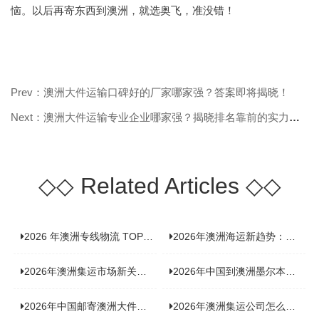
恼。以后再寄东西到澳洲，就选奥飞，准没错！
Prev：澳洲大件运输口碑好的厂家哪家强？答案即将揭晓！
Next：澳洲大件运输专业企业哪家强？揭晓排名靠前的实力之选！
◇◇
Related Articles
◇◇
2026 年澳洲专线物流 TOP10 测评：合规、时效、价格全维度对比
2026年澳洲海运新趋势：大件家具运输有何独特门道？
2026年澳洲集运市场新关注：到底该如何精准计算体积重？
2026年中国到澳洲墨尔本海运专线，背后隐藏哪些物流新机遇？
2026年中国邮寄澳洲大件运输攻略，快速安全送达的秘诀大揭秘！
2026年澳洲集运公司怎么选？个人用户与跨境商家避坑全攻略