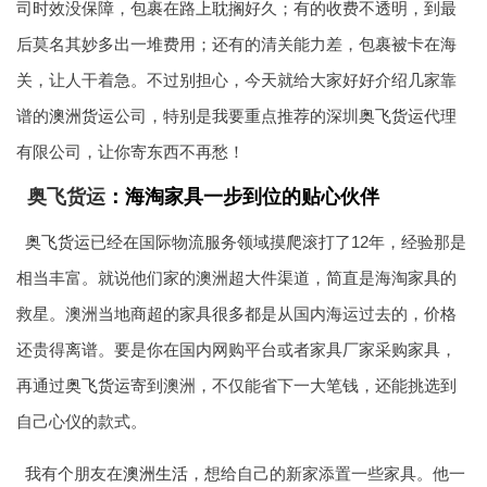
司时效没保障，包裹在路上耽搁好久；有的收费不透明，到最
后莫名其妙多出一堆费用；还有的清关能力差，包裹被卡在海
关，让人干着急。不过别担心，今天就给大家好好介绍几家靠
谱的
澳洲货运
公司，特别是我要重点推荐的深圳
奥飞货运
代理
有限公司，让你寄东西不再愁！
奥飞货运
：海淘家具一步到位的贴心伙伴
奥飞货运
已经在国际物流服务领域摸爬滚打了12年，经验那是
相当丰富。就说他们家的澳洲超大件渠道，简直是海淘家具的
救星。澳洲当地商超的家具很多都是从国内海运过去的，价格
还贵得离谱。要是你在国内网购平台或者家具厂家采购家具，
再通过
奥飞货运
寄到澳洲，不仅能省下一大笔钱，还能挑选到
自己心仪的款式。
我有个朋友在
澳洲生活
，想给自己的新家添置一些家具。他一