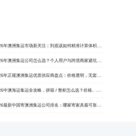
026年澳洲集运市场新关注：到底该如何精准计算体积重？
026年澳洲集运公司怎么选？个人用户与跨境商家避坑全攻略
026年正规澳洲集运优质供应商盘点：价格透明，无套路不踩坑
26中澳海运集运全攻略，拼箱 / 整柜怎么选？价格、时效、避坑指南
26最新中国寄澳洲集运公司排名：哪家寄家具最可靠且性价比高？