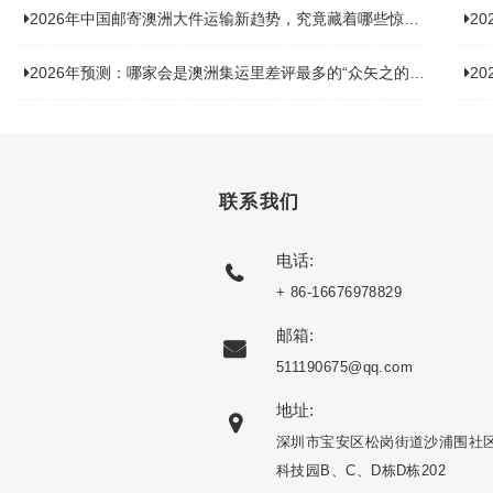
2026年中国邮寄澳洲大件运输新趋势，究竟藏着哪些惊喜？
20
2026年预测：哪家会是澳洲集运里差评最多的“众矢之的”？
20
联系我们
电话:
+ 86-16676978829
邮箱:
511190675@qq.com
地址:
深圳市宝安区松岗街道沙浦围社
科技园B、C、D栋D栋202