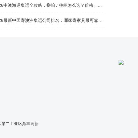
26中澳海运集运全攻略，拼箱 / 整柜怎么选？价格、时效、避坑指南
26最新中国寄澳洲集运公司排名：哪家寄家具最可靠且性价比高？
区第二工业区鼎丰高新