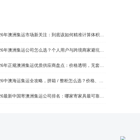
026年澳洲集运市场新关注：到底该如何精准计算体积重？
026年澳洲集运公司怎么选？个人用户与跨境商家避坑全攻略
026年正规澳洲集运优质供应商盘点：价格透明，无套路不踩坑
26中澳海运集运全攻略，拼箱 / 整柜怎么选？价格、时效、避坑指南
26最新中国寄澳洲集运公司排名：哪家寄家具最可靠且性价比高？