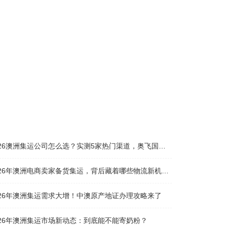
26澳洲集运公司怎么选？实测5家热门渠道，奥飞国际物流凭什么圈粉无数
026年澳洲电商卖家备货集运，背后藏着哪些物流新机遇？
026年澳洲集运需求大增！中澳原产地证办理攻略来了
026年澳洲集运市场新动态：到底能不能寄奶粉？