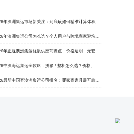
026年澳洲集运市场新关注：到底该如何精准计算体积重？
026年澳洲集运公司怎么选？个人用户与跨境商家避坑全攻略
026年正规澳洲集运优质供应商盘点：价格透明，无套路不踩坑
26中澳海运集运全攻略，拼箱 / 整柜怎么选？价格、时效、避坑指南
26最新中国寄澳洲集运公司排名：哪家寄家具最可靠且性价比高？