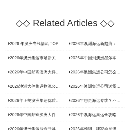
◇◇
Related Articles
◇◇
2026 年澳洲专线物流 TOP10 测评：合规、时效、价格全维度对比
2026年澳洲海运新趋势：大件家具运输有何独特门道？
2026年澳洲集运市场新关注：到底该如何精准计算体积重？
2026年中国到澳洲墨尔本海运专线，背后隐藏哪些物流新机遇？
2026年中国邮寄澳洲大件运输攻略，快速安全送达的秘诀大揭秘！
2026年澳洲集运公司怎么选？个人用户与跨境商家避坑全攻略
2026澳洲大件集运物流公司全景分析：市场趋势、选型逻辑与品牌适配
2026年澳洲集运公司送货上门服务哪家好：靠谱品牌选型指南
2026年正规澳洲集运优质供应商盘点：价格透明，无套路不踩坑
2026年想走海运专线？不容错过的达尔文集运海运专线推荐！
2026年中国邮寄澳洲大件运输新趋势，究竟藏着哪些惊喜？
2026中澳海运集运全攻略，拼箱 / 整柜怎么选？价格、时效、避坑指南
2026年澳洲集运能否开具增值税发票？你关心的答案来了！
2026年预测：哪家会是澳洲集运里差评最多的“众矢之的”？