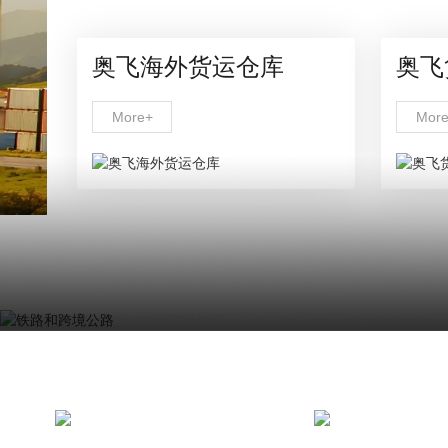
奥飞海外货运仓库
奥飞
More+
Mor
AUSTRALIAN CONS
铁路和跨境公路
空运