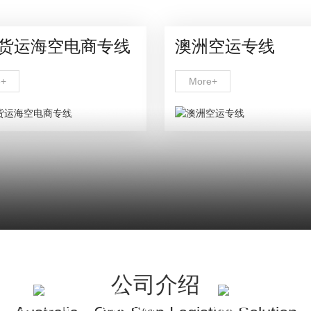
货运海空电商专线
澳洲空运专线
e+
More+
业务范围
公司介绍
OLIDATION · ONE-STOP INTEGRATED 
罐式集装箱与运输
海运