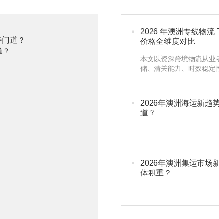
·
2026 年澳洲专线物流
特门道？
价格全维度对比
本文以资深跨境物流从业
储、清关能力、时效稳定性等
主流澳洲跨境物流专线服
覆盖个人集···
·
2026年澳洲海运新
道？
·
2026年澳洲集运市
体积重？