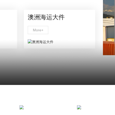
澳洲海运大件
More+
SOLUTION PROVIDE
建筑物流
海关申报