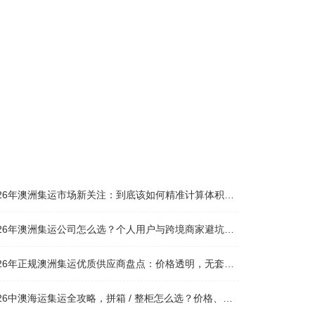
026年澳洲集运市场新关注：到底该如何精准计算体积重？
026年澳洲集运公司怎么选？个人用户与跨境商家避坑全攻略
026年正规澳洲集运优质供应商盘点：价格透明，无套路不踩坑
26中澳海运集运全攻略，拼箱 / 整柜怎么选？价格、时效、避坑指南