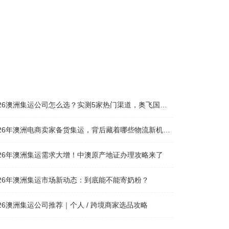
26澳洲集运公司怎么选？实测5家热门渠道，奥飞国际物流凭什么圈粉无数
026年澳洲电商卖家备货集运，背后藏着哪些物流新机遇？
026年澳洲集运需求大增！中澳原产地证办理攻略来了
026年澳洲集运市场新动态：到底能不能寄奶粉？
026澳洲集运公司推荐｜个人 / 跨境商家选品攻略