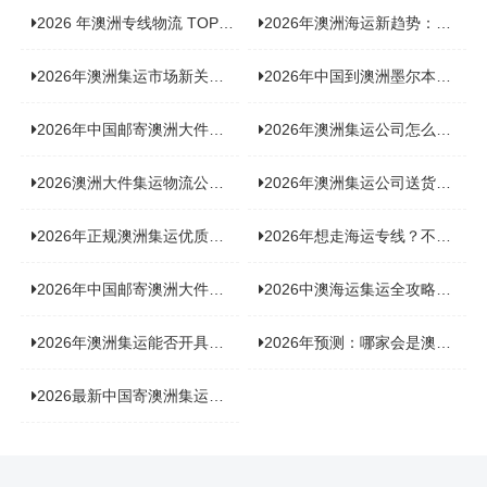
2026 年澳洲专线物流 TOP10 测评：合规、时效、价格全维度对比
2026年澳洲海运新趋势：大件家具运输有何独特门道？
2026年澳洲集运市场新关注：到底该如何精准计算体积重？
2026年中国到澳洲墨尔本海运专线，背后隐藏哪些物流新机遇？
2026年中国邮寄澳洲大件运输攻略，快速安全送达的秘诀大揭秘！
2026年澳洲集运公司怎么选？个人用户与跨境商家避坑全攻略
2026澳洲大件集运物流公司全景分析：市场趋势、选型逻辑与品牌适配
2026年澳洲集运公司送货上门服务哪家好：靠谱品牌选型指南
2026年正规澳洲集运优质供应商盘点：价格透明，无套路不踩坑
2026年想走海运专线？不容错过的达尔文集运海运专线推荐！
2026年中国邮寄澳洲大件运输新趋势，究竟藏着哪些惊喜？
2026中澳海运集运全攻略，拼箱 / 整柜怎么选？价格、时效、避坑指南
2026年澳洲集运能否开具增值税发票？你关心的答案来了！
2026年预测：哪家会是澳洲集运里差评最多的“众矢之的”？
2026最新中国寄澳洲集运公司排名：哪家寄家具最可靠且性价比高？