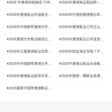
2026 年澳洲专线物流 TOP10 测评：合规、时效、价格全维度对比
2026年澳洲海运新趋势：大件家具运输有何独特门道？
2026年澳洲集运市场新关注：到底该如何精准计算体积重？
2026年中国到澳洲墨尔本海运专线，背后隐藏哪些物流新机遇？
2026年中国邮寄澳洲大件运输攻略，快速安全送达的秘诀大揭秘！
2026年澳洲集运公司怎么选？个人用户与跨境商家避坑全攻略
2026澳洲大件集运物流公司全景分析：市场趋势、选型逻辑与品牌适配
2026年澳洲集运公司送货上门服务哪家好：靠谱品牌选型指南
2026年正规澳洲集运优质供应商盘点：价格透明，无套路不踩坑
2026年想走海运专线？不容错过的达尔文集运海运专线推荐！
2026年中国邮寄澳洲大件运输新趋势，究竟藏着哪些惊喜？
2026中澳海运集运全攻略，拼箱 / 整柜怎么选？价格、时效、避坑指南
2026年澳洲集运能否开具增值税发票？你关心的答案来了！
2026年预测：哪家会是澳洲集运里差评最多的“众矢之的”？
2026最新中国寄澳洲集运公司排名：哪家寄家具最可靠且性价比高？