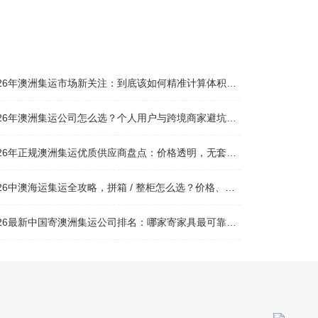
026年澳洲集运市场新关注：到底该如何精准计算体积重？
026年澳洲集运公司怎么选？个人用户与跨境商家避坑全攻略
026年正规澳洲集运优质供应商盘点：价格透明，无套路不踩坑
26中澳海运集运全攻略，拼箱 / 整柜怎么选？价格、时效、避坑指南
26最新中国寄澳洲集运公司排名：哪家寄家具最可靠且性价比高？