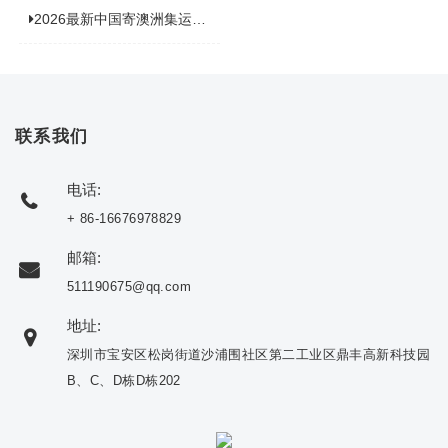
2026最新中国寄澳洲集运公司排名：哪家寄家具最可靠且性价比高？
联系我们
电话:
+ 86-16676978829
邮箱:
511190675@qq.com
地址:
深圳市宝安区松岗街道沙浦围社区第二工业区鼎丰高新科技园
B、C、D栋D栋202