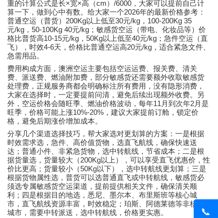
×
×
cm
/6000
重的计算公式是长
宽
高（
）
，大家可以提前自己计
2026
算一下，做到心中有数。给大家一个
年的最新价格参考：
200Kg
30
/kg
100-200Kg 35
普通空运（普货）
以上低至
元
，
/kg
50-100Kg 40
/kg
元
，
元
；敏感货空运（带电、化妆品等）价
10-15
/kg
50Kg
40
/kg
格比普货高
元
，
以上低至
元
；急件空运（直
4-6
20
/kg
飞），时效
天，价格比普通空运高
元
，适合紧急文件、
急需用品。
费用构成方面，
澳洲空运
主要包括空运运费、报关费、清关
费、派送费、燃油附加费，部分敏感货还需要额外收取敏感货
处理费，正规服务商都会明确标注所有费用，没有隐形消费，
大家在选择时，一定要提前问清，避免后续出现额外收费。另
11
2
外，空运价格会随旺季、燃油价格波动，每年
月到次年
月是
10%-20%
旺季，价格可能上涨
，建议大家提前订舱，锁定价
格，避免后期涨价增加成本。
分享几个渠道选择技巧，帮大家选对更划算的方案：一是根据
时效需求选，急件、高价值货物，选直飞航线，确保快速送
达；普通小件、非紧急货物，选中转航线，节省成本；二是根
200Kg
据货量选，货量较大（
以上），可以享受直飞优惠价，性
50Kg
价比更高；货量较小（
以下），选中转航线更划算；三是
根据货物属性选，普货可以选普通直飞或中转航线，敏感货必
须选专属敏感货空运渠道，提前提供相关文件，确保清关顺
利；四是根据目的地选，悉尼、墨尔本、布里斯班等核心城
市，直飞航线资源丰富，时效稳定；珀斯、阿德莱德等非核心
📞
城市，需要中转派送，选中转航线，价格更实惠。