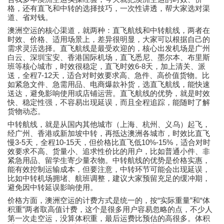
格，还有直飞和中转的选择技巧，一次性讲透，帮大家选对渠
道、省对钱。
澳洲空运
的核心渠道，就两种：直飞航线和中转航线，两者在
时效、价格、适用场景上，差异很明显，大家可以根据自己的
需求灵活选择。直飞航线是最受欢迎的，核心出发机场是广州
白云、深圳宝安、香港国际机场，直飞悉尼、墨尔本、布里斯
6-8
班等核心城市，时效很稳定，直飞时效
天，加上清关、派
7-12
送，全程
天，适合对时效要求高、急件、高价值货物。比
如紧急文件、急需用品、电商爆款补货，选直飞航线，能快速
送达，避免影响使用或店铺运营。直飞航线的优势，就是时效
快、稳定性强，不容易出现延误，而且全程追踪，能随时了解
货物动态。
中转航线，就是从国内其他城市（上海、杭州、义乌）起飞，
经广州、香港或新加坡中转，再抵达澳洲各城市，时效比直飞
3-5
10-15
10%-15%
慢
天，全程
天，但价格比直飞低
，适合对时
效要求不高、货量小、追求性价比的用户，比如普通小件、非
紧急用品、留学生寄少量衣物。中转航线的优势是价格实惠，
能有效控制运输成本，但要注意，中转环节可能会出现延误，
比如中转机场拥堵、航班调整，建议大家预留充足的缓冲期，
避免因中转延误影响使用。
“
”
“
价格方面，
澳洲空运
的计费方式是统一的，按
实际重量
和
体
”
积重
两者取高值计费，这个是很多用户容易忽略的点，不少人
第一次走空运，没算体积重，最后运费比预估的高很多。体积