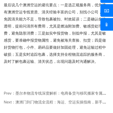
最后说几个
澳洲空运
的避坑要点：一是选正规服务商，优先选
📧
有
澳洲空运专线
资质、清关经验丰富的公司，别找小公司，避
免因清关能力不足，导致包裹被扣、时效延误；二是确认价格
📱
透明，提前问清所有费用，尤其是燃油附加费、敏感货处理
费，避免隐形消费；三是如实申报货物，别低申报，尤其是敏
感货，要准确申报货物属性，避免被海关查验、扣货；四是做
好货物打包，小件、易碎品要做好加固处理，避免运输过程中
破损；五是实时追踪包裹，选择支持全程物流追踪的服务商，
及时了解包裹运输、清关状态，出现问题及时沟通解决。
Prev：墨尔本物流专线深度解析：电商备货与移民搬家专属方案
Next：澳洲门到门物流全流程：海运、空运实操指南，新手零踩坑