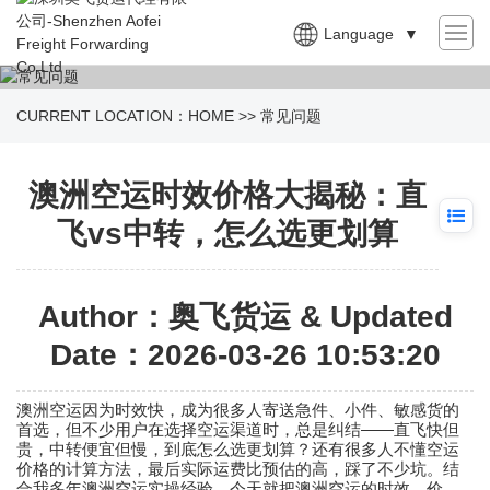
Language
▼
CURRENT LOCATION：
HOME
>>
常见问题
澳洲空运时效价格大揭秘：直
飞vs中转，怎么选更划算
Author：奥飞货运 & Updated
Date：2026-03-26 10:53:20
澳洲空运
因为时效快，成为很多人寄送急件、小件、敏感货的
——
首选，但不少用户在选择空运渠道时，总是纠结
直飞快但
贵，中转便宜但慢，到底怎么选更划算？还有很多人不懂空运
价格的计算方法，最后实际运费比预估的高，踩了不少坑。结
合我多年
澳洲空运
实操经验，今天就把
澳洲空运
的时效、价