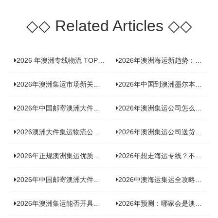
◇◇
Related Articles
◇◇
2026 年澳洲专线物流 TOP10 测评：合规、时效、价格全维度对比
2026年澳洲海运新趋势：大件家具运输有何独特门道？
2026年澳洲集运市场新关注：到底该如何精准计算体积重？
2026年中国到澳洲墨尔本海运专线，背后隐藏哪些物流新机遇？
2026年中国邮寄澳洲大件运输攻略，快速安全送达的秘诀大揭秘！
2026年澳洲集运公司怎么选？个人用户与跨境商家避坑全攻略
2026澳洲大件集运物流公司全景分析：市场趋势、选型逻辑与品牌适配
2026年澳洲集运公司送货上门服务哪家好：靠谱品牌选型指南
2026年正规澳洲集运优质供应商盘点：价格透明，无套路不踩坑
2026年想走海运专线？不容错过的达尔文集运海运专线推荐！
2026年中国邮寄澳洲大件运输新趋势，究竟藏着哪些惊喜？
2026中澳海运集运全攻略，拼箱 / 整柜怎么选？价格、时效、避坑指南
2026年澳洲集运能否开具增值税发票？你关心的答案来了！
2026年预测：哪家会是澳洲集运里差评最多的“众矢之的”？