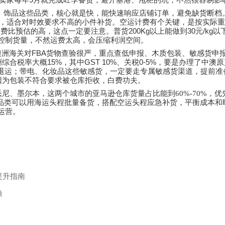
卖家每年
月就完成旺季备货，避开塞港、甩柜的坑，不然很容易影
、饰品这些品类，核心就是快，能快速响应店铺订单，避免缺货断档
，适合对时效要求不高的小件补货。空运计费有个关键，是按实际重
200Kg
30
/kg
运费比预估的高，这点一定要注意。普货
以上能做到
元
以
控制货量，不然运费太高，会压缩利润空间。
FBA
澳洲海关对
货物查验很严，重点查低申报、木质包装、敏感货申
15%
GST 10%
0-5%
洲综合税率大概
，其中
、关税
，要是办理了中澳原
退运；带电、化妆品这些敏感货，一定要走专属敏感货渠道，提前准
因为包装不符合要求被仓库拒收，白费功夫。
悉尼、墨尔本，这两个城市的亚马逊仓库货量占比能到
60%-70%
，优
品类可以用海运头程批量备货，搭配空运头程应急补货，平衡成本和
运营。
提升指南
操