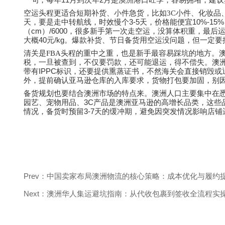
一句，每年
月到次年
月是澳洲港口旺季，容易拥堵，建议
空运头程更适合短期补货、小件急货，比如
3C
小件、化妆品
3-5
10%-15%
天，要是走中转航线，时效慢个
天，价格能便宜
cm
/6000
（
）
，很多新手第一次走空运，没算体积重，最后
40
/kg
大概
元
。爆款补货、节日备货用空运没问题，但一定要
清关是
FBA
头程的重中之重，也是新手最容易踩坑的地方。
税，一旦被查到，不仅要罚款，还可能退运，得不偿失。澳
IPPC
带有
标识，还要提供熏蒸证书，不然海关会直接销毁或
外，提前确认亚马逊仓库的入库要求，货物打包要加固，别
备货规划也要结合澳洲市场的特点来。澳洲人口主要集中在
3C
园艺、宠物用品、
产品是澳洲亚马逊的高增长品类，这些
3-7
情况，备货时预留
天的缓冲期，避免因突发情况影响店铺
Prev：中国卖家布局澳洲物流的核心策略：成本优化与履约
Next：澳洲华人集运避坑指南：从代收包裹到签收全流程实