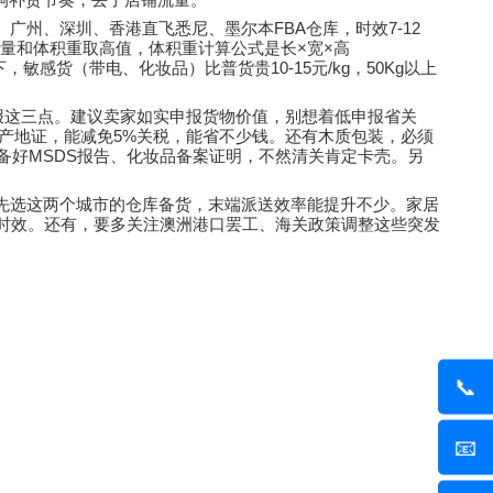
响补货节奏，丢了店铺流量。
FBA
7-12
。广州、深圳、香港直飞悉尼、墨尔本
仓库，时效
×
×
量和体积重取高值，体积重计算公式是长
宽
高
10-15
/kg
50Kg
下，敏感货（带电、化妆品）比普货贵
元
，
以上
报这三点。建议卖家如实申报货物价值，别想着低申报省关
5%
产地证，能减免
关税，能省不少钱。还有木质包装，必须
MSDS
备好
报告、化妆品备案证明，不然清关肯定卡壳。另
先选这两个城市的仓库备货，末端派送效率能提升不少。家居
时效。还有，要多关注澳洲港口罢工、海关政策调整这些突发
📞
📧