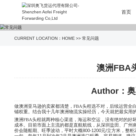
首页
CURRENT LOCATION：
HOME
>>
常见问题
澳洲FB
Author：奥飞
做澳洲亚马逊的卖家都清楚，FBA头程选不对，后续运营全
铺权重。结合我十几年澳洲物流实操经历，今天就把最实用的
澳洲
FBA
头程就两种核心渠道，海运和空运，没有绝对的好
成本。目前市面上主流的都是直航航线，从深圳盐田、广州
800-1200
/
价会随船期、旺季波动，平时大概
元
立方米，整柜
11
2