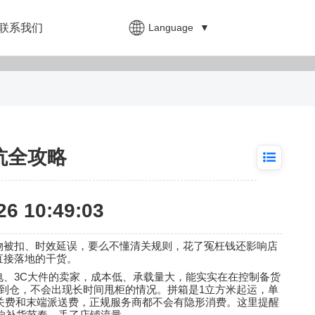
Language
▼
联系我们
坑全攻略
6 10:49:03
物被扣、时效延误，要么不懂清关规则，花了冤枉钱还影响店
直接落地的干货。
3C
电、
大件的卖家，成本低、承载量大，能实实在在控制备货
1
到仓，不会出现长时间甩柜的情况。拼箱是
立方米起运，单
关费和末端派送费，正规服务商都不会有隐形消费。这里提醒