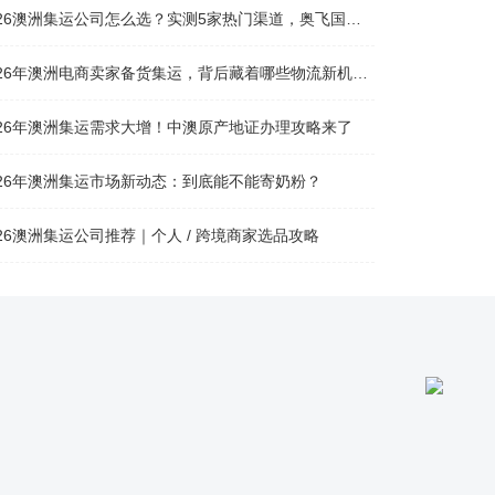
26澳洲集运公司怎么选？实测5家热门渠道，奥飞国际物流凭什么圈粉无数
026年澳洲电商卖家备货集运，背后藏着哪些物流新机遇？
026年澳洲集运需求大增！中澳原产地证办理攻略来了
026年澳洲集运市场新动态：到底能不能寄奶粉？
026澳洲集运公司推荐｜个人 / 跨境商家选品攻略