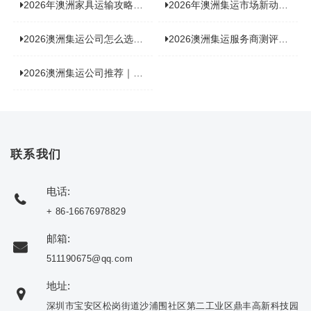
2026年澳洲家具运输攻略大揭秘，这些干货分享不容错过！
2026年澳洲集运市场新动态：到底能不能寄奶粉？
2026澳洲集运公司怎么选？海关新规下的避坑指南与实力排名
2026澳洲集运服务商测评榜单，优质合规机构选型参考
2026澳洲集运公司推荐｜个人 / 跨境商家选品攻略
联系我们
电话:
+ 86-16676978829
邮箱:
511190675@qq.com
地址:
深圳市宝安区松岗街道沙浦围社区第二工业区鼎丰高新科技园