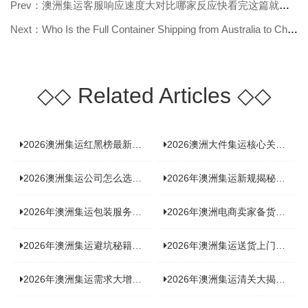
Prev：澳洲集运客服响应速度大对比哪家反应快看完这篇就知道
Next：Who Is the Full Container Shipping from Australia to China Ideal for?
◇◇
Related Articles
◇◇
2026澳洲集运红黑榜最新实测：5 家平台真实体验，华人留学生避坑指南
2026澳洲大件集运核心关注点：清关实力与适配服务商深度推荐
2026澳洲集运公司怎么选？实测5家热门渠道，奥飞国际物流凭什么圈粉无数
2026年澳洲集运新规揭秘：究竟要不要交增值税？
2026年澳洲集运包装服务揭秘：究竟好不好，答案即将揭晓！
2026年澳洲电商卖家备货集运，背后藏着哪些物流新机遇？
2026年澳洲集运避坑秘籍大公开！这份避雷指南你不能错过
2026年澳洲集运送货上门服务怎么选：靠谱品牌选型指南
2026年澳洲集运需求大增！中澳原产地证办理攻略来了
2026年澳洲集运清关大揭秘：究竟需要哪些关键单据？