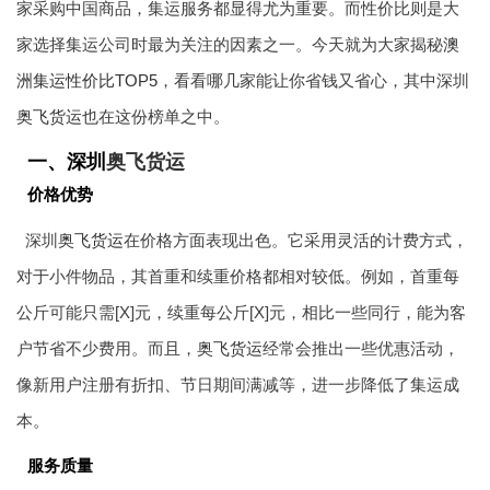
家采购中国商品，集运服务都显得尤为重要。而性价比则是大
家选择集运公司时最为关注的因素之一。今天就为大家揭秘
澳
洲集运性价比TOP5
，看看哪几家能让你省钱又省心，其中深圳
奥飞货运
也在这份榜单之中。
一、深圳
奥飞货运
价格优势
深圳
奥飞货运
在价格方面表现出色。它采用灵活的计费方式，
对于小件物品，其首重和续重价格都相对较低。例如，首重每
公斤可能只需[X]元，续重每公斤[X]元，相比一些同行，能为客
户节省不少费用。而且，
奥飞货运
经常会推出一些优惠活动，
像新用户注册有折扣、节日期间满减等，进一步降低了集运成
本。
服务质量