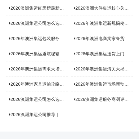
2026澳洲集运红黑榜最新实测：5 家平台真实体验，华人留学生避坑指南
2026澳洲大件集运核心关注点：清关实力与适配服务商深度推荐
2026澳洲集运公司怎么选？实测5家热门渠道，奥飞国际物流凭什么圈粉无数
2026年澳洲集运新规揭秘：究竟要不要交增值税？
2026年澳洲集运包装服务揭秘：究竟好不好，答案即将揭晓！
2026年澳洲电商卖家备货集运，背后藏着哪些物流新机遇？
2026年澳洲集运避坑秘籍大公开！这份避雷指南你不能错过
2026年澳洲集运送货上门服务怎么选：靠谱品牌选型指南
2026年澳洲集运需求大增！中澳原产地证办理攻略来了
2026年澳洲集运清关大揭秘：究竟需要哪些关键单据？
2026年澳洲家具运输攻略大揭秘，这些干货分享不容错过！
2026年澳洲集运市场新动态：到底能不能寄奶粉？
2026澳洲集运公司怎么选？海关新规下的避坑指南与实力排名
2026澳洲集运服务商测评榜单，优质合规机构选型参考
2026澳洲集运公司推荐｜个人 / 跨境商家选品攻略