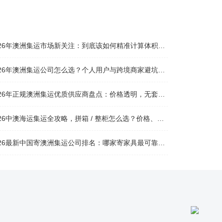
026年澳洲集运市场新关注：到底该如何精准计算体积重？
026年澳洲集运公司怎么选？个人用户与跨境商家避坑全攻略
026年正规澳洲集运优质供应商盘点：价格透明，无套路不踩坑
26中澳海运集运全攻略，拼箱 / 整柜怎么选？价格、时效、避坑指南
26最新中国寄澳洲集运公司排名：哪家寄家具最可靠且性价比高？