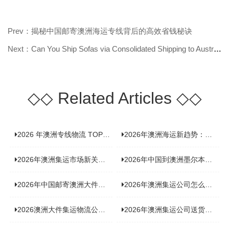
Prev：揭秘中国邮寄澳洲海运专线背后的高效省钱秘诀
Next：Can You Ship Sofas via Consolidated Shipping to Australia? Find Out Now!
◇◇
Related Articles
◇◇
2026 年澳洲专线物流 TOP10 测评：合规、时效、价格全维度对比
2026年澳洲海运新趋势：大件家具运输有何独特门道？
2026年澳洲集运市场新关注：到底该如何精准计算体积重？
2026年中国到澳洲墨尔本海运专线，背后隐藏哪些物流新机遇？
2026年中国邮寄澳洲大件运输攻略，快速安全送达的秘诀大揭秘！
2026年澳洲集运公司怎么选？个人用户与跨境商家避坑全攻略
2026澳洲大件集运物流公司全景分析：市场趋势、选型逻辑与品牌适配
2026年澳洲集运公司送货上门服务哪家好：靠谱品牌选型指南