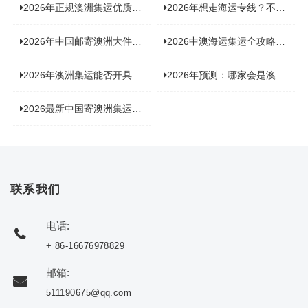
2026年正规澳洲集运优质供应商盘点：价格透明，无套路不踩坑
2026年想走海运专线？不容错过的达尔文集运海运专线推荐！
2026年中国邮寄澳洲大件运输新趋势，究竟藏着哪些惊喜？
2026中澳海运集运全攻略，拼箱 / 整柜怎么选？价格、时效、避坑指南
2026年澳洲集运能否开具增值税发票？你关心的答案来了！
2026年预测：哪家会是澳洲集运里差评最多的“众矢之的”？
2026最新中国寄澳洲集运公司排名：哪家寄家具最可靠且性价比高？
联系我们
电话:
+ 86-16676978829
邮箱:
511190675@qq.com