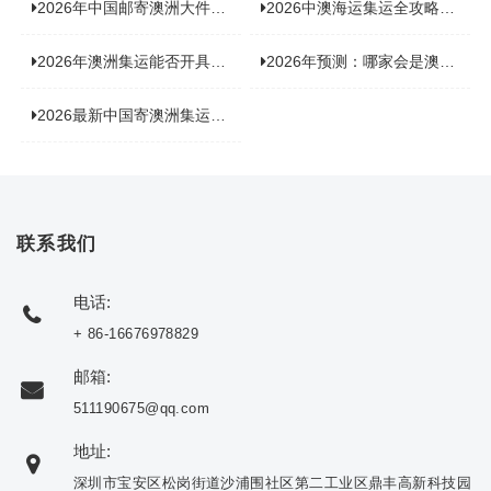
2026年中国邮寄澳洲大件运输新趋势，究竟藏着哪些惊喜？
2026中澳海运集运全攻略，拼箱 / 整柜怎么选？价格、时效、避坑指南
2026年澳洲集运能否开具增值税发票？你关心的答案来了！
2026年预测：哪家会是澳洲集运里差评最多的“众矢之的”？
2026最新中国寄澳洲集运公司排名：哪家寄家具最可靠且性价比高？
联系我们
电话:
+ 86-16676978829
邮箱:
511190675@qq.com
地址:
深圳市宝安区松岗街道沙浦围社区第二工业区鼎丰高新科技园