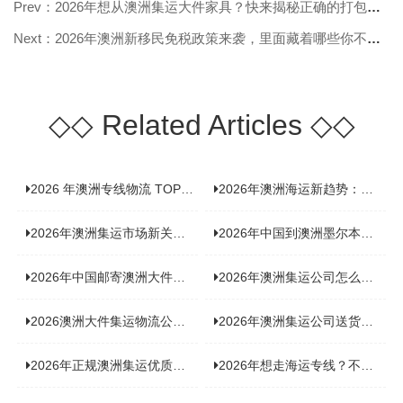
Prev：2026年想从澳洲集运大件家具？快来揭秘正确的打包方法！
Next：2026年澳洲新移民免税政策来袭，里面藏着哪些你不知道的福利？
◇◇
Related Articles
◇◇
2026 年澳洲专线物流 TOP10 测评：合规、时效、价格全维度对比
2026年澳洲海运新趋势：大件家具运输有何独特门道？
2026年澳洲集运市场新关注：到底该如何精准计算体积重？
2026年中国到澳洲墨尔本海运专线，背后隐藏哪些物流新机遇？
2026年中国邮寄澳洲大件运输攻略，快速安全送达的秘诀大揭秘！
2026年澳洲集运公司怎么选？个人用户与跨境商家避坑全攻略
2026澳洲大件集运物流公司全景分析：市场趋势、选型逻辑与品牌适配
2026年澳洲集运公司送货上门服务哪家好：靠谱品牌选型指南
2026年正规澳洲集运优质供应商盘点：价格透明，无套路不踩坑
2026年想走海运专线？不容错过的达尔文集运海运专线推荐！