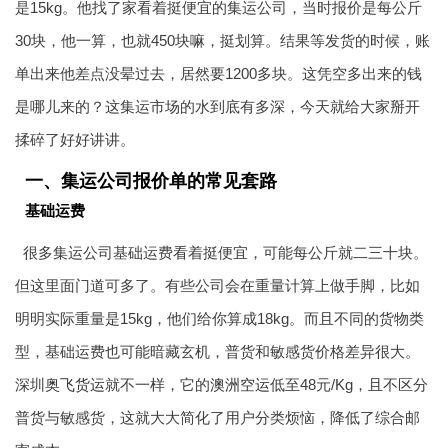
是15kg。他找了家看着挺便宜的集运公司，当时报价是每公斤
30块，他一算，也就450块嘛，挺划算。结果等发货的时候，账
单出来他差点没晕过去，居然要1200多块。这凭空多出来的钱
是哪儿来的？这集运市场的水到底有多深，今天就给大家掰开
揉碎了好好讲讲。
一、集运公司报价单的常见套路
基础运费
很多集运公司基础运费看着挺便宜，可能每公斤就二三十块。
但这里面门道可多了。有些公司会在重量计算上做手脚，比如
明明实际重量是15kg，他们给你算成18kg。而且不同的货物类
型，基础运费也可能暗藏玄机，普货和敏感货价格差异很大。
深圳
奥飞货运
就不一样，它的
澳洲空运
低至48元/Kg，且不区分
普货与敏感货，这就大大简化了用户分类烦恼，降低了综合邮