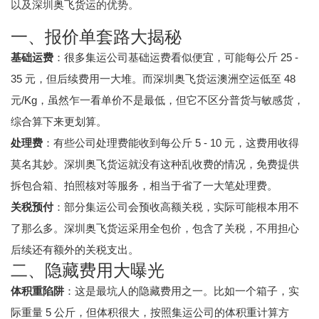
以及深圳
奥飞货运
的优势。
一、报价单套路大揭秘
基础运费
：很多集运公司基础运费看似便宜，可能每公斤 25 -
35 元，但后续费用一大堆。而深圳
奥飞货运
澳洲空运
低至 48
元/Kg，虽然乍一看单价不是最低，但它不区分普货与敏感货，
综合算下来更划算。
处理费
：有些公司处理费能收到每公斤 5 - 10 元，这费用收得
莫名其妙。深圳
奥飞货运
就没有这种乱收费的情况，免费提供
拆包合箱、拍照核对等服务，相当于省了一大笔处理费。
关税预付
：部分集运公司会预收高额关税，实际可能根本用不
了那么多。深圳
奥飞货运
采用全包价，包含了关税，不用担心
后续还有额外的关税支出。
二、隐藏费用大曝光
体积重陷阱
：这是最坑人的隐藏费用之一。比如一个箱子，实
际重量 5 公斤，但体积很大，按照集运公司的体积重计算方