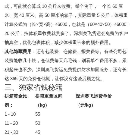
式，可能就会算成 10 公斤来收费。举个例子，一个长 60 厘
米、宽 40 厘米、高 50 厘米的箱子，实际重量 5 公斤，体积重
计算公式为（长×宽×高）÷6000，也就是（60×40×50）÷6000 =
20 公斤，按体积重收费就贵多了。深圳奥飞货运会免费为客户
抽真空，优化包裹体积，减少体积重带来的额外费用。
其他隐藏费用
：还有包装费、仓储费、报关费等。有些公司包
装费能收几十块，仓储费每天几毛钱，别看单个费用不多，累
积起来也不少。深圳奥飞货运免费提供防水加固服务，还有长
达 365 天的免费仓储期，让你没有这些后顾之忧。
三、独家省钱秘籍
拼箱黄金比
拼箱重量区间
深圳奥飞运费单价
例
：
（kg）
（元/kg）
1 - 10
55
11 - 20
50
21 - 30
45