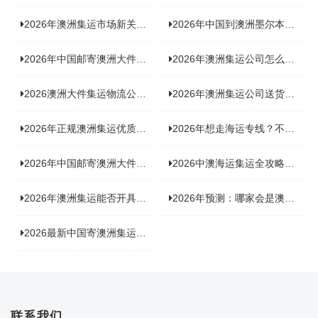
2026年澳洲集运市场新关注：到底该如何精准计算体积重？
2026年中国到澳洲墨尔本海运专线，背后隐藏哪些物流新机遇？
2026年中国邮寄澳洲大件运输攻略，快速安全送达的秘诀大揭秘！
2026年澳洲集运公司怎么选？个人用户与跨境商家避坑全攻略
2026澳洲大件集运物流公司全景分析：市场趋势、选型逻辑与品牌适配
2026年澳洲集运公司送货上门服务哪家好：靠谱品牌选型指南
2026年正规澳洲集运优质供应商盘点：价格透明，无套路不踩坑
2026年想走海运专线？不容错过的达尔文集运海运专线推荐！
2026年中国邮寄澳洲大件运输新趋势，究竟藏着哪些惊喜？
2026中澳海运集运全攻略，拼箱 / 整柜怎么选？价格、时效、避坑指南
2026年澳洲集运能否开具增值税发票？你关心的答案来了！
2026年预测：哪家会是澳洲集运里差评最多的“众矢之的”？
2026最新中国寄澳洲集运公司排名：哪家寄家具最可靠且性价比高？
联系我们