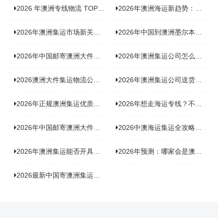
2026 年澳洲专线物流 TOP10 测评：合规、时效、价格全维度对比
2026年澳洲海运新趋势：大件家具运输有何独特门道？
2026年澳洲集运市场新关注：到底该如何精准计算体积重？
2026年中国到澳洲墨尔本海运专线，背后隐藏哪些物流新机遇？
2026年中国邮寄澳洲大件运输攻略，快速安全送达的秘诀大揭秘！
2026年澳洲集运公司怎么选？个人用户与跨境商家避坑全攻略
2026澳洲大件集运物流公司全景分析：市场趋势、选型逻辑与品牌适配
2026年澳洲集运公司送货上门服务哪家好：靠谱品牌选型指南
2026年正规澳洲集运优质供应商盘点：价格透明，无套路不踩坑
2026年想走海运专线？不容错过的达尔文集运海运专线推荐！
2026年中国邮寄澳洲大件运输新趋势，究竟藏着哪些惊喜？
2026中澳海运集运全攻略，拼箱 / 整柜怎么选？价格、时效、避坑指南
2026年澳洲集运能否开具增值税发票？你关心的答案来了！
2026年预测：哪家会是澳洲集运里差评最多的“众矢之的”？
2026最新中国寄澳洲集运公司排名：哪家寄家具最可靠且性价比高？